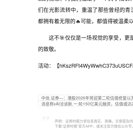
们在光影流转中，重温了那些曾经的青涩
都拥有着无限的🔥可能，都值得被温柔
这不🎯仅仅是一场视觉的享受，更
的致敬。
活动：【
hKszRFt4WyWwhC373uUSCF
中信.证券—：港股2026年将迎第二轮估值修复
消息称xAI洽谈新,一;轮150亿美元融资，估值或达
声明：证券时报力求信息真实、准确，文章提及内
下载“证券时报”官方APP，或关注官方微信公众