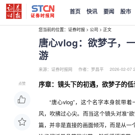
首页
快讯
要闻
股市
您当前的位置：
证券时报
>
公司
>
正文
唐心vlog：欲梦子
游
来源：证券时报网
作者：罗昌平
2026-02-07 
序章：镜头下的初遇，欲梦子的低
点赞
“唐心vlog”，这个名字本身就
风，吹拂过心尖。而当这个镜头对准“欲
篇，并非是直接的画面倾泻，而是从一个