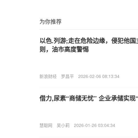
为你推荐
以色.列游;走在危险边缘，侵犯他
则，油市高度警惕
新浪财经
罗昌平
2026-02-06 08:13:34
借力,尿素“商储无忧” 企业承储实现
慧聪网
吴小莉
2026-01-26 03:04:34